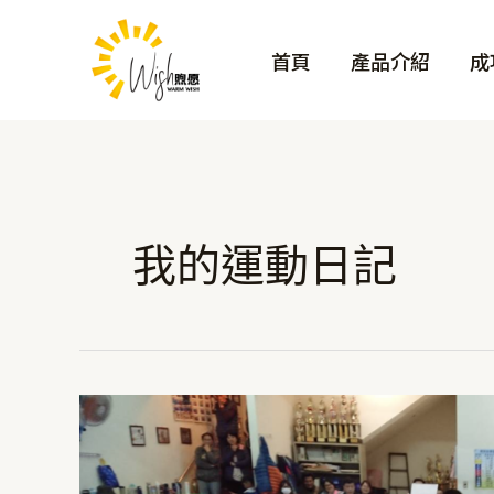
跳
至
首頁
產品介紹
成
主
要
內
容
我的運動日記
贊
助
台
中