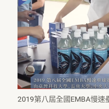
八
屆
全
國
EMBA
慢
速
壘
球
賽
2019第八屆全國EMBA慢速