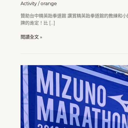
Activity
/
orange
贊助台中精英跆拳道館 讚賞精英跆拳道館的教練和
牌的肯定！比 […]
閱讀全文 »
2019MIZUNO
馬
拉
松
接
力
賽