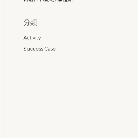
分類
Activity
Success Case