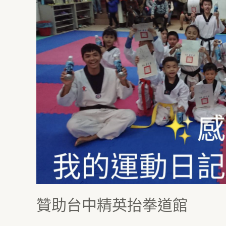
精
英
抬
拳
道
館
贊助台中精英抬拳道館