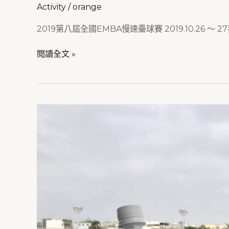
Activity
/
orange
2019第八屆全國EMBA慢速壘球賽 2019.10.26
閱讀全文 »
2019
亞
洲
大
學
足
球
錦
標
賽