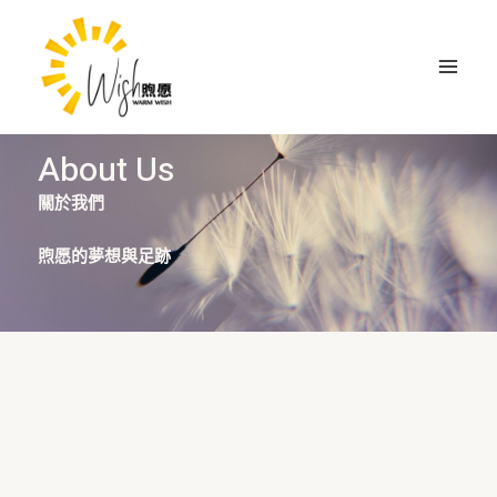
跳
Main
至
Menu
主
要
內
容
About Us
關於我們
煦愿的夢想與足跡