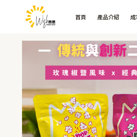
跳
至
首頁
產品介紹
成
主
要
內
容