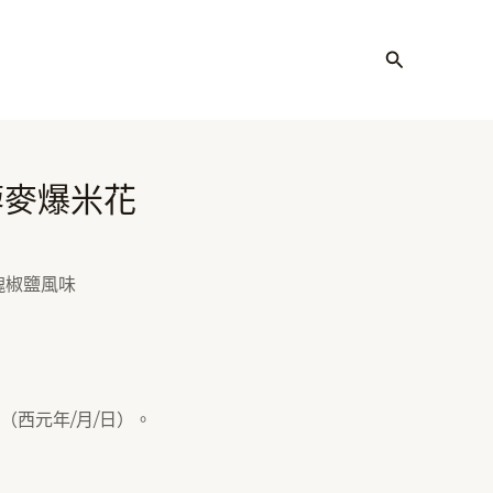
搜
尋
藜麥爆米花
瑰椒鹽風味
（西元年/月/日）。