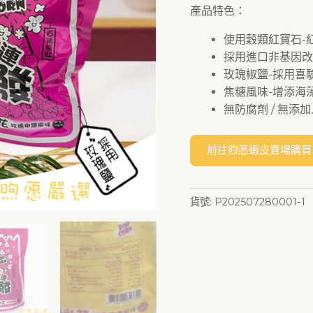
產品特色：
使用穀類紅寶石-
採用進口非基因改
玫瑰椒鹽-採用喜
焦糖風味-增添海
無防腐劑 / 無添加
貨號:
P202507280001-1