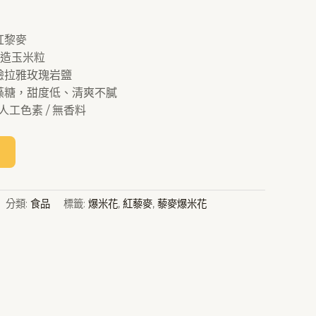
紅黎麥
造玉米粒
驗拉雅玫瑰岩鹽
藻糖，甜度低、清爽不膩
人工色素 / 無香料
分類:
食品
標籤:
爆米花
,
紅藜麥
,
藜麥爆米花