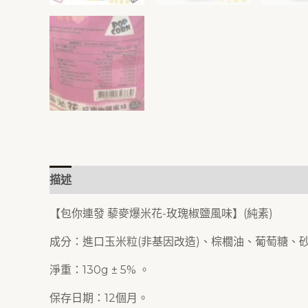
描述
額外資訊
【包你連發 藜麥爆米花-玫瑰椒鹽風味】(純素)
成分：進口玉米粒(非基因改造)、棕櫚油、葡萄糖、
淨重：130g ± 5% 。
保存日期：12個月。